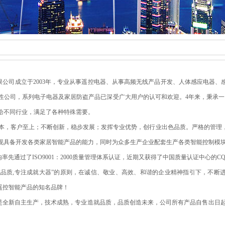
司成立于2003年，专业从事遥控电器、从事高频无线产品开发、人体感应电器、
性公司，系列电子电器及家居防盗产品已深受广大用户的认可和欢迎。4年来，秉承一
给不同行业，满足了各种特殊需要。
以人为本，客户至上；不断创新，稳步发展；发挥专业优势，创行业出色品质。严格的管
现具备开发各类家居智能产品的能力，同时为众多生产企业配套生产各类智能控制模
内率先通过了ISO9001：2000质量管理体系认证，近期又获得了中国质量认证中心的C
成品质,专注成就大器”的原则，在诚信、敬业、高效、和谐的企业精神指引下，不断
线遥控智能产品的知名品牌！
是全新自主生产，技术成熟，专业造就品质，品质创造未来，公司所有产品自售出日起