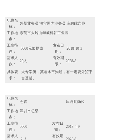
职位名
外贸业务员.淘宝国内业务员
应聘此岗位
称：
工作地
东莞市大岭山华威科谷工业园
点：
工资待
发布日
5000元加提成
2018-10-3
遇：
期：
需求人
有效期
20人
2028-8
数：
限：
具体要
大专学历，英语水平沟通，有一定要外贸平
求：
台基础。
职位名
仓管
应聘此岗位
称：
工作地
深圳市总部
点：
工资待
发布日
5000
2018-4-9
遇：
期：
需求人
有效期
2 人
2028.8