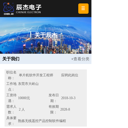
关于辰杰
关于我们
+查看分类
职位名
单片机软件开发工程师
应聘此岗位
称：
工作地
东莞市大岭山
点：
工资待
发布日
10000元
2018-10-3
遇：
期：
需求人
有效期
2 人
2028-8
数：
限：
具体要
熟炼无线遥控产品控制软件编程
求：