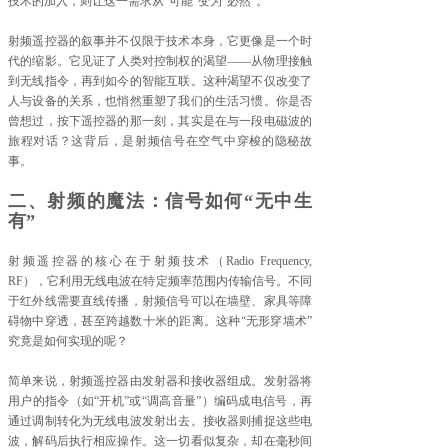
技术的加入，则让这一需求从“可能”变为“必然”。
射频遥控器的叙事并不仅限于技术本身，它更像是一个时
代的缩影。它见证了人类对控制权的渴望——从物理接触
到无线指令，再到如今的智能互联。这种渴望不仅改变了
人与设备的关系，也悄然重塑了我们的生活习惯。你是否
曾想过，按下遥控器的那一刻，其实是在与一段电磁波的
旅程对话？这背后，是射频信号在空气中穿梭的隐秘故
事。
二、射频的魔法：信号如何“无中生
有”
射频遥控器的核心在于射频技术（Radio Frequency,
RF），它利用无线电波在特定频率范围内传输信号。不同
于红外线需要直线传播，射频信号可以在墙壁、家具等障
碍物中穿透，甚至跨越数十米的距离。这种“无形穿墙术”
究竟是如何实现的呢？
简单来说，射频遥控器由发射器和接收器组成。发射器将
用户的指令（如“开机”或“调高音量”）编码成电信号，再
通过调制转化为无线电波发射出去。接收器则捕捉这些电
波，解码后执行相应操作。这一切看似复杂，却在毫秒间