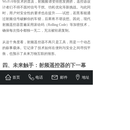
Wi-Fi 6等技术的普及，射频频谱变得愈发拥挤，遥控器设
计者们不得不面对信号干扰、功耗优化等新挑战。与此同
时，用户对安全性的要求也在提升——试想，若黑客能通
过射频信号破解你的车锁，后果将不堪设想。因此，现代
射频遥控器普遍采用滚动码（Rolling Code）等加密技术，
确保每次指令都独一无二，无法被轻易复制。
从这个角度看，射频遥控器不再只是工具，而是一个动态
的叙事载体。它记录了技术如何在便利与安全之间寻找平
衡，也预示了未来万物互联的雏形。
四、未来触手：射频遥控器的下一幕
展望未来，射频遥控器的故事远未结束。随着人工智能和
首页
电话
邮件
地址
边缘计算的兴起，它可能迎来新的转型。想象一下，一个
内置AI的射频遥控器，不仅能执行指令，还能根据你的习
惯预测需求——当你走进家门，空调自动调至舒适温度，
电视播放你喜欢的节目。这种“主动式遥控”将彻底颠覆我
们对遥控器的认知。
此外，射频技术与生物科技的结合也值得期待。科学家已
在探索将射频信号用于医疗设备控制，如远程操控植入式
心脏起搏器或药物释放装置。这种应用不仅拓宽了射频遥