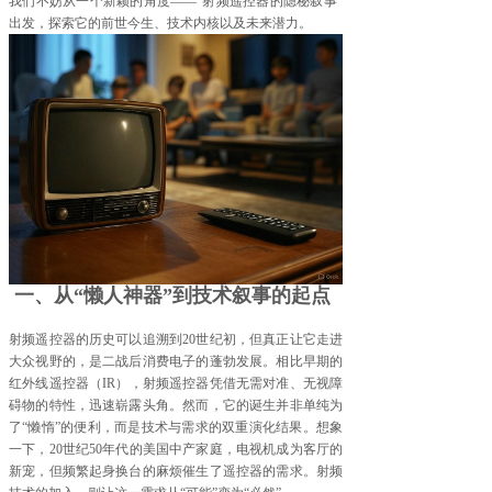
我们不妨从一个新颖的角度——“射频遥控器的隐秘叙事”
出发，探索它的前世今生、技术内核以及未来潜力。
一、从“懒人神器”到技术叙事的起点
射频遥控器的历史可以追溯到20世纪初，但真正让它走进
大众视野的，是二战后消费电子的蓬勃发展。相比早期的
红外线遥控器（IR），射频遥控器凭借无需对准、无视障
碍物的特性，迅速崭露头角。然而，它的诞生并非单纯为
了“懒惰”的便利，而是技术与需求的双重演化结果。想象
一下，20世纪50年代的美国中产家庭，电视机成为客厅的
新宠，但频繁起身换台的麻烦催生了遥控器的需求。射频