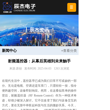
辰杰资讯
新闻中心
+查看分类
射频遥控器：从幕后英雄到未来触手
来源:
原创
发布时间:
2025-04-03
1263
次浏览
在现代生活中，遥控器早已成为我们日常不可或缺的一部
分。无论是电视、空调还是车库门，只需轻轻一按，指令
便跨越空间，设备即刻响应。然而，在这看似简单的操作
背后，射频遥控器（RF Remote Control）作为一种技术奇
迹，却很少被深入探讨。它不仅改变了我们与设备交互的
方式，更在无形中串联起科技与生活的微妙关系。今天，