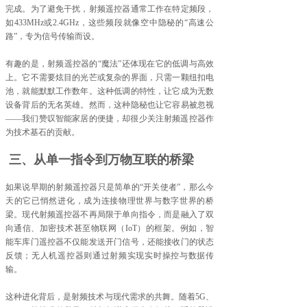
完成。为了避免干扰，射频遥控器通常工作在特定频段，
如433MHz或2.4GHz，这些频段就像空中隐秘的“高速公
路”，专为信号传输而设。
有趣的是，射频遥控器的“魔法”还体现在它的低调与高效
上。它不需要炫目的光芒或复杂的界面，只需一颗纽扣电
池，就能默默工作数年。这种低调的特性，让它成为无数
设备背后的无名英雄。然而，这种隐秘也让它容易被忽视
——我们赞叹智能家居的便捷，却很少关注射频遥控器作
为技术基石的贡献。
三、从单一指令到万物互联的桥梁
如果说早期的射频遥控器只是简单的“开关使者”，那么今
天的它已悄然进化，成为连接物理世界与数字世界的桥
梁。现代射频遥控器不再局限于单向指令，而是融入了双
向通信、加密技术甚至物联网（IoT）的框架。例如，智
能车库门遥控器不仅能发送开门信号，还能接收门的状态
反馈；无人机遥控器则通过射频实现实时操控与数据传
输。
这种进化背后，是射频技术与现代需求的共舞。随着5G、