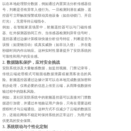
以在本地处理部分数据，例如通过内置算法分析传感器信
号，判断是否有异常入侵行为。一旦检测到潜在威胁，遥
控器可立即触发报警或联动其他设备（如自动锁门、开启
灯光），无需等待云端指令。
例如，在智能家居场景中，射频遥控器可以与门磁传感
器、红外探测器协同工作。当传感器检测到异常信号时，
遥控器通过边缘计算模块快速分析信号特征，判断是否为
误报（如宠物活动）或真实威胁（如非法入侵），并在毫
秒级时间内作出响应。这种实时性显著提升了安防系统的
可靠性和用户的安全感。
2. 数据隐私保护，应对安全挑战
安防系统涉及大量敏感数据，如监控视频、门禁记录等，
传统云端处理模式可能面临数据泄露或被黑客攻击的风
险。射频遥控器通过边缘计算可以在本地完成数据加密和
初步处理，仅将必要的信息上传至云端，从而降低数据传
输过程中的隐私风险。
例如，某社区安防系统中的射频遥控器可以直接对门禁数
据进行加密，并通过本地验证用户身份，只有在需要远程
授权时才与云端通信。这种方式不仅减少了云端的数据压
力，还能在网络不稳定时保持系统的正常运行，为用户提
供更高的安全保障。
3. 系统联动与个性化定制