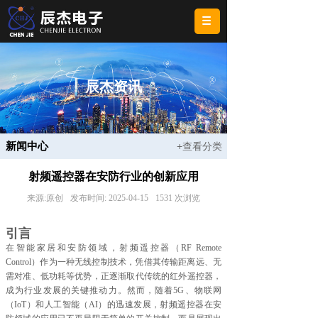
辰杰资讯
新闻中心
+查看分类
射频遥控器在安防行业的创新应用
来源:
原创
发布时间:
2025-04-15
1531
次浏览
引言
在智能家居和安防领域，射频遥控器（RF Remote
Control）作为一种无线控制技术，凭借其传输距离远、无
需对准、低功耗等优势，正逐渐取代传统的红外遥控器，
成为行业发展的关键推动力。然而，随着5G、物联网
（IoT）和人工智能（AI）的迅速发展，射频遥控器在安