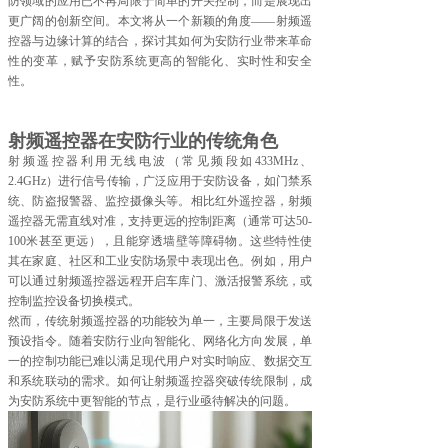
防领域的应用已不再局限于简单的开关控制，而是展现出
更广阔的创新空间。本文将从一个新颖的角度——射频遥
控器与边缘计算的结合，探讨其如何为安防行业带来革命
性的变革，赋予安防系统更高的智能化、实时性和安全
性。
射频遥控器在安防行业的传统角色
射频遥控器利用无线电波（常见频段如433MHz、
2.4GHz）进行信号传输，广泛应用于安防设备，如门禁系
统、防盗报警器、监控摄像头等。相比红外遥控器，射频
遥控器无需直线对准，支持更远的控制距离（通常可达50-
100米甚至更远），且能穿透墙壁等障碍物。这些特性使
其在家庭、社区和工业安防场景中表现出色。例如，用户
可以通过射频遥控器远程开启车库门、激活报警系统，或
控制监控设备切换模式。
然而，传统射频遥控器的功能较为单一，主要局限于发送
预设指令。随着安防行业向智能化、网络化方向发展，单
一的控制功能已难以满足现代用户对实时响应、数据交互
和系统联动的需求。如何让射频遥控器突破传统限制，成
为安防系统中更智能的节点，是行业亟待解决的问题。