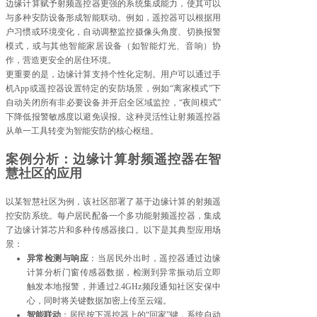
边缘计算赋予射频遥控器更强的系统集成能力，使其可以
与多种安防设备形成智能联动。例如，遥控器可以根据用
户习惯或环境变化，自动调整监控摄像头角度、切换报警
模式，或与其他智能家居设备（如智能灯光、音响）协
作，营造更安全的居住环境。
更重要的是，边缘计算支持个性化定制。用户可以通过手
机App或遥控器设置特定的安防场景，例如“离家模式”下
自动关闭所有非必要设备并开启全区域监控，“夜间模式”
下降低报警敏感度以避免误报。这种灵活性让射频遥控器
从单一工具转变为智能安防的核心枢纽。
案例分析：边缘计算射频遥控器在智
慧社区的应用
以某智慧社区为例，该社区部署了基于边缘计算的射频遥
控安防系统。每户居民配备一个多功能射频遥控器，集成
了边缘计算芯片和多种传感器接口。以下是其典型应用场
景：
异常检测与响应
：当居民外出时，遥控器通过边缘
计算分析门窗传感器数据，检测到异常振动后立即
触发本地报警，并通过2.4GHz频段通知社区安保中
心，同时将关键数据加密上传至云端。
智能联动
：居民按下遥控器上的“回家”键，系统自动