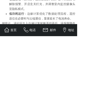
解除报警、开启玄关灯光，并调整室内监控摄像头
至隐私模式。
低功耗运行
：边缘计算优化了数据处理流程，遥控
器仅在必要时与云端通信，显著延长了电池寿命。
据统计，该社区引入边缘计算射频遥控器后，误报率降低
了30%，安防响应时间缩短至1秒以内，居民满意度提升了
首页
电话
邮件
地址
25%。这一案例充分展示了射频遥控器与边缘计算结合的
巨大潜力。
面临的挑战与未来展望
尽管边缘计算为射频遥控器带来了广阔前景，但其发展仍