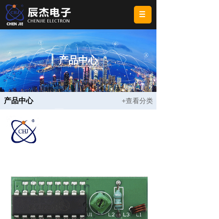
产品中心
产品中心
+查看分类