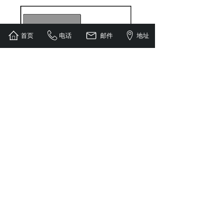
首页
电话
邮件
地址