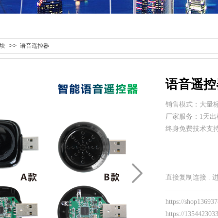
>>
块
语音遥控器
语音遥控
销售模式：大量
厂家服务：1天出
终身免费技术支
直接复制连接 .
———————
https://shop1369
https://13544230